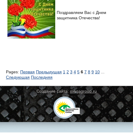
Поздравляем Вас с Днем
защитника Отечества!
Pages:
Первая
Предыдущая
1
2
3
4
5
6
7
8
9
10
...
Следующая
Последняя
Создание сайта:
megagroup.ru